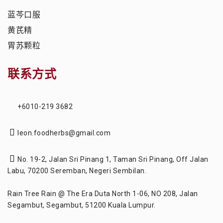
蓝芩口服
黄芪精
胃苏颗粒
联系方式
+6010-219 3682
leon.foodherbs@gmail.com
No. 19-2, Jalan Sri Pinang 1, Taman Sri Pinang, Off Jalan
Labu, 70200 Seremban, Negeri Sembilan.
Rain Tree Rain @ The Era Duta North 1-06, NO 208, Jalan
Segambut, Segambut, 51200 Kuala Lumpur.